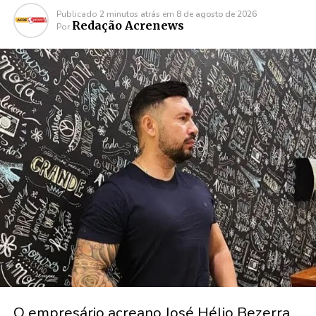
Publicado
2 minutos atrás
em
8 de agosto de 2026
Redação Acrenews
Por
O empresário acreano José Hélio Bezerra