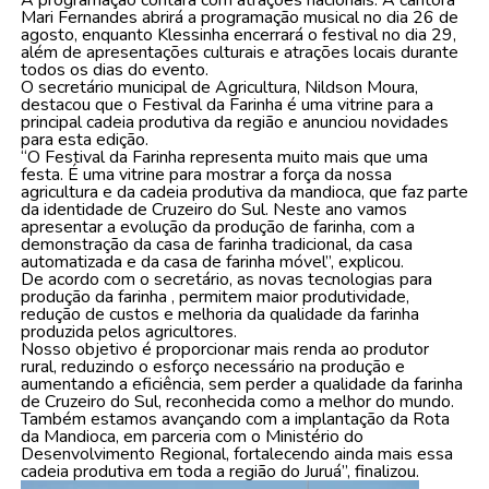
A programação contará com atrações nacionais. A cantora
Mari Fernandes abrirá a programação musical no dia 26 de
agosto, enquanto Klessinha encerrará o festival no dia 29,
além de apresentações culturais e atrações locais durante
todos os dias do evento.
O secretário municipal de Agricultura, Nildson Moura,
destacou que o Festival da Farinha é uma vitrine para a
principal cadeia produtiva da região e anunciou novidades
para esta edição.
“O Festival da Farinha representa muito mais que uma
festa. É uma vitrine para mostrar a força da nossa
agricultura e da cadeia produtiva da mandioca, que faz parte
da identidade de Cruzeiro do Sul. Neste ano vamos
apresentar a evolução da produção de farinha, com a
demonstração da casa de farinha tradicional, da casa
automatizada e da casa de farinha móvel”, explicou.
De acordo com o secretário, as novas tecnologias para
produção da farinha , permitem maior produtividade,
redução de custos e melhoria da qualidade da farinha
produzida pelos agricultores.
Nosso objetivo é proporcionar mais renda ao produtor
rural, reduzindo o esforço necessário na produção e
aumentando a eficiência, sem perder a qualidade da farinha
de Cruzeiro do Sul, reconhecida como a melhor do mundo.
Também estamos avançando com a implantação da Rota
da Mandioca, em parceria com o Ministério do
Desenvolvimento Regional, fortalecendo ainda mais essa
cadeia produtiva em toda a região do Juruá”, finalizou.