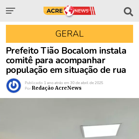
GERAL
Prefeito Tião Bocalom instala
comitê para acompanhar
população em situação de rua
Publicado
1 ano atrás
em
30 de abril de 2025
Redação AcreNews
Por