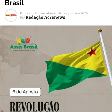
Brasil
Publicado
6 horas atrás
em
6 de agosto de 2026
Redação Acrenews
Por