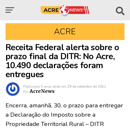
ACRE
Receita Federal alerta sobre o
prazo final da DITR: No Acre,
10.490 declarações foram
entregues
Publicado
5 anos atrás
em
29 de setembro de 2021
AcreNews
Por
Encerra, amanhã, 30, o prazo para entregar
a Declaração do Imposto sobre a
Propriedade Territorial Rural – DITR