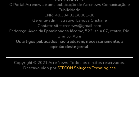
O Portal Acrenews é uma publicação de Acrenews Comunicação e
Publicidade
CNPJ: 40.304.331/0001-30
Gerente-administrativo: Larissa Cristiane
Contato: siteacrenews@gmail.com
Endereço: Avenida Epaminondas Jácome, 523, sala 07, centro, Rio
Branco, Acre
Os artigos publicados não traduzem, necessariamente, a
opinião deste jornal
Copyright © 2021 Acre News. Todos os direitos reservados.
Desenvolvido por
STECON Soluções Tecnológicas