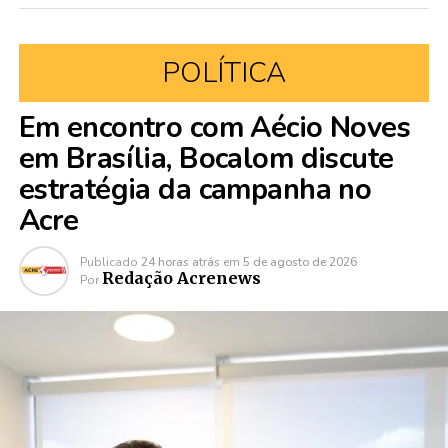
POLÍTICA
Em encontro com Aécio Noves
em Brasília, Bocalom discute
estratégia da campanha no
Acre
Publicado
24 horas atrás
em
5 de agosto de 2026
Redação Acrenews
Por