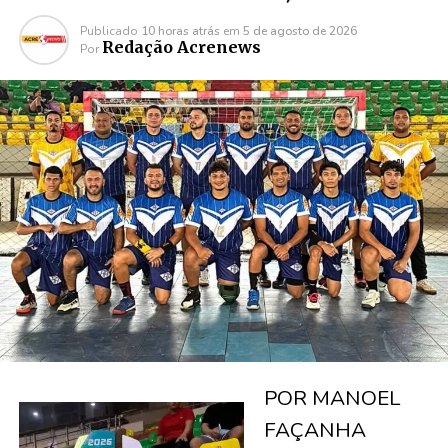
Publicado
10 horas atrás
em
5 de agosto de 2026
Redação Acrenews
Por
POR MANOEL
FAÇANHA