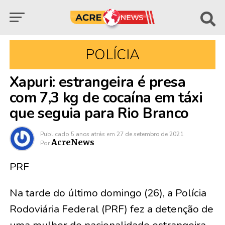
POLÍCIA
Xapuri: estrangeira é presa
com 7,3 kg de cocaína em táxi
que seguia para Rio Branco
Publicado
5 anos atrás
em
27 de setembro de 2021
AcreNews
Por
PRF
Na tarde do último domingo (26), a Polícia
Rodoviária Federal (PRF) fez a detenção de