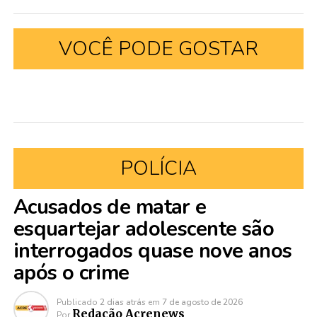
VOCÊ PODE GOSTAR
POLÍCIA
Acusados de matar e
esquartejar adolescente são
interrogados quase nove anos
após o crime
Publicado
2 dias atrás
em
7 de agosto de 2026
Redação Acrenews
Por