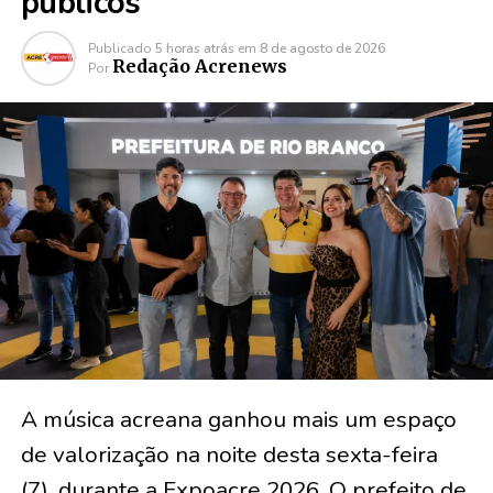
públicos
Publicado
5 horas atrás
em
8 de agosto de 2026
Redação Acrenews
Por
A música acreana ganhou mais um espaço
de valorização na noite desta sexta-feira
(7), durante a Expoacre 2026. O prefeito de