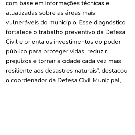
com base em informações técnicas e
atualizadas sobre as áreas mais
vulneráveis do município. Esse diagnóstico
fortalece o trabalho preventivo da Defesa
Civil e orienta os investimentos do poder
público para proteger vidas, reduzir
prejuízos e tornar a cidade cada vez mais
resiliente aos desastres naturais”, destacou
o coordenador da Defesa Civil Municipal,
tenente-coronel Cláudio Falcão.
Os mapeamentos de áreas de risco
conduzidos para elaboração do Plano
Municipal de Redução de Riscos (PMRR)
foram realizados em três etapas de campo,