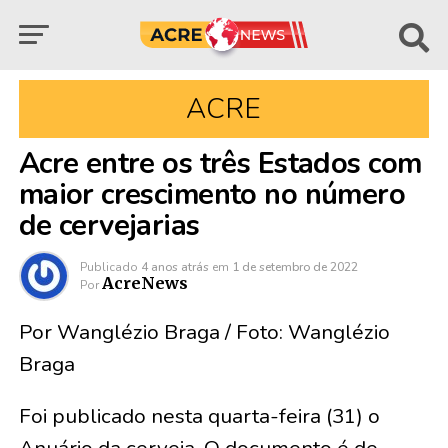
ACRE
Acre entre os três Estados com
maior crescimento no número
de cervejarias
Publicado
4 anos atrás
em
1 de setembro de 2022
AcreNews
Por
Por Wanglézio Braga / Foto: Wanglézio
Braga
Foi publicado nesta quarta-feira (31) o