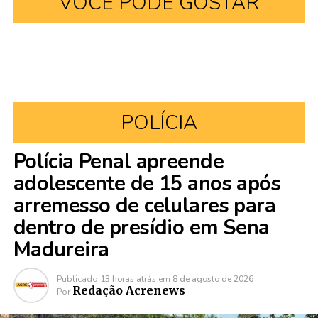
VOCÊ PODE GOSTAR
POLÍCIA
Polícia Penal apreende
adolescente de 15 anos após
arremesso de celulares para
dentro de presídio em Sena
Madureira
Publicado
13 horas atrás
em
8 de agosto de 2026
Redação Acrenews
Por