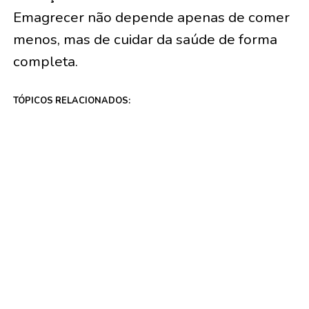
Emagrecer não depende apenas de comer
menos, mas de cuidar da saúde de forma
completa.
TÓPICOS RELACIONADOS:
A SEGUIR
Dia Nacional da Saúde: como estimular o cérebro
ajuda no envelhecimento
NÃO PERCA
Com foco em prevenção e escolha de mascote,
estande da Saúde Municipal movimenta a Expoacre
VOCÊ PODE GOSTAR