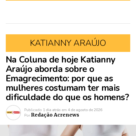
KATIANNY ARAÚJO
Na Coluna de hoje Katianny
Araújo aborda sobre o
Emagrecimento: por que as
mulheres costumam ter mais
dificuldade do que os homens?
Publicado
1 dia atrás
em
4 de agosto de 2026
Redação Acrenews
Por