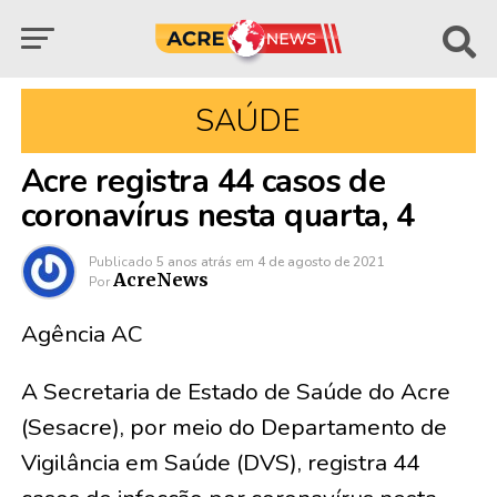
SAÚDE
Acre registra 44 casos de
coronavírus nesta quarta, 4
Publicado
5 anos atrás
em
4 de agosto de 2021
AcreNews
Por
Agência AC
A Secretaria de Estado de Saúde do Acre
(Sesacre), por meio do Departamento de
Vigilância em Saúde (DVS), registra 44