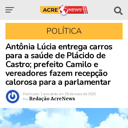
POLÍTICA
Antônia Lúcia entrega carros
para a saúde de Plácido de
Castro; prefeito Camilo e
vereadores fazem recepção
calorosa para a parlamentar
Publicado
1 ano atrás
em
26 de maio de 2025
Redação AcreNews
Por