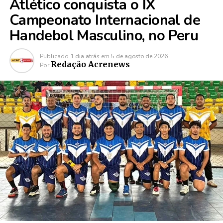
Atlético conquista o IX
Campeonato Internacional de
Handebol Masculino, no Peru
Publicado
1 dia atrás
em
5 de agosto de 2026
Redação Acrenews
Por