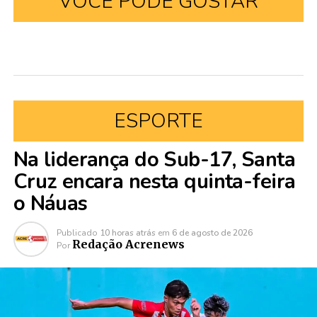
VOCÊ PODE GOSTAR
ESPORTE
Na liderança do Sub-17, Santa
Cruz encara nesta quinta-feira
o Náuas
Publicado
10 horas atrás
em
6 de agosto de 2026
Redação Acrenews
Por