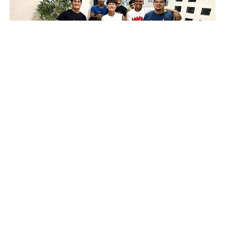
Atletas do Colégio Meta conhecendo uma das salas do Integrar
Instituto de Neurodesenvolvimento.
Foto/Gleiciane Souza
Terapia explorou ativar a narrativa da
confiança
O desafio de conhecer um pouco o perfil