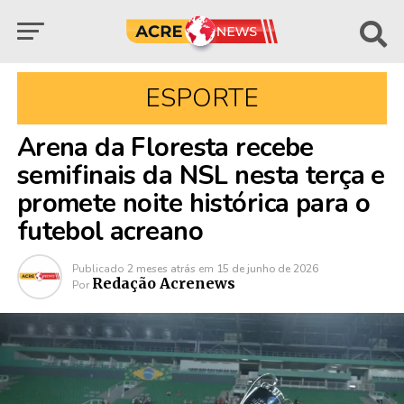
ESPORTE
Arena da Floresta recebe
semifinais da NSL nesta terça e
promete noite histórica para o
futebol acreano
Publicado
2 meses atrás
em
15 de junho de 2026
Redação Acrenews
Por