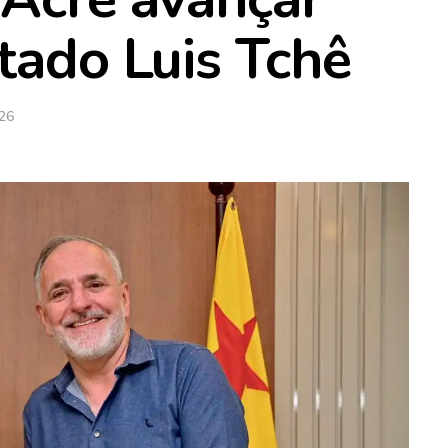
tado Luis Tchê
026