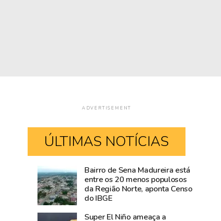
ADVERTISEMENT
ÚLTIMAS NOTÍCIAS
Bairro de Sena Madureira está
Blog
Visitantes
entre os 20 menos populosos
da Região Norte, aponta Censo
do
tiram
do IBGE
Accioly:
proveito
Tarauacá
do
Super El Niño ameaça a