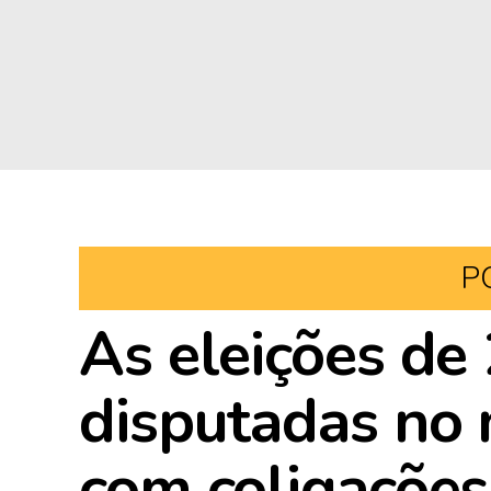
P
As eleições de
disputadas no 
com coligações