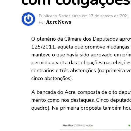
Publicado
5 anos atrás
em
17 de agosto de 2021
AcreNews
Por
O plenário da Câmara dos Deputados aprovo
125/2011, aquela que promove mudanças no 
manteve o que havia sido aprovado em prim
permitiu a volta das coligações nas eleiçõ
contrários e três abstenções (na primeira v
cinco abstenções).
A bancada do Acre, composta de oito deputa
mérito como nos destaques. Cinco deputado
quadro). Na primeira proposta também houve