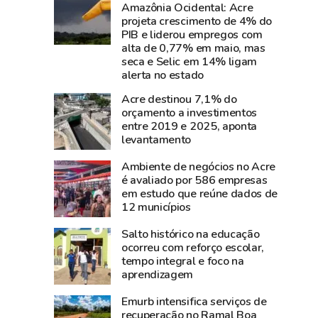
perde
parque
Amazônia Ocidental: Acre
projeta crescimento de 4% do
Carlos
de
PIB e liderou empregos com
Pinto,
diversão
alta de 0,77% em maio, mas
criador
da
seca e Selic em 14% ligam
do
Expoacre;
alerta no estado
Shampoo
entre
Acre destinou 7,1% do
Esperança
frequentadores,
orçamento a investimentos
e
crianças,
entre 2019 e 2025, aponta
levantamento
símbolo
jovens
do
e
Ambiente de negócios no Acre
empreendedorismo
adultos
é avaliado por 586 empresas
amazônico
em estudo que reúne dados de
12 municípios
Salto histórico na educação
ocorreu com reforço escolar,
tempo integral e foco na
aprendizagem
Emurb intensifica serviços de
recuperação no Ramal Boa