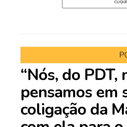
CLIQU
P
“Nós, do PDT,
pensamos em s
coligação da M
com ela para o