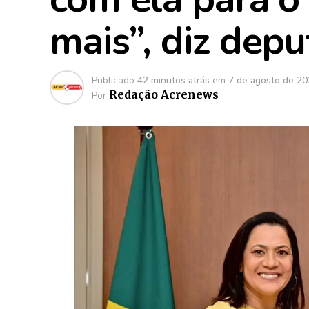
mais”, diz depu
Publicado
42 minutos atrás
em
7 de agosto de 2
Redação Acrenews
Por