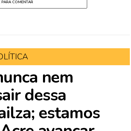
E PARA COMENTAR
OLÍTICA
 nunca nem
air dessa
ailza; estamos
 Acre avançar