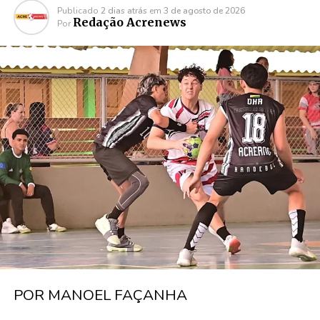
Publicado
2 dias atrás
em
3 de agosto de 2026
Redação Acrenews
Por
POR MANOEL FAÇANHA