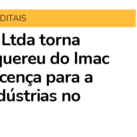
DITAIS
 Ltda torna
quereu do Imac
icença para a
dústrias no