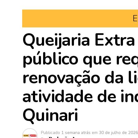
E
Queijaria Extra
público que re
renovação da l
atividade de in
Quinari
Publicado
1 semana atrás
em
30 de julho de 2026