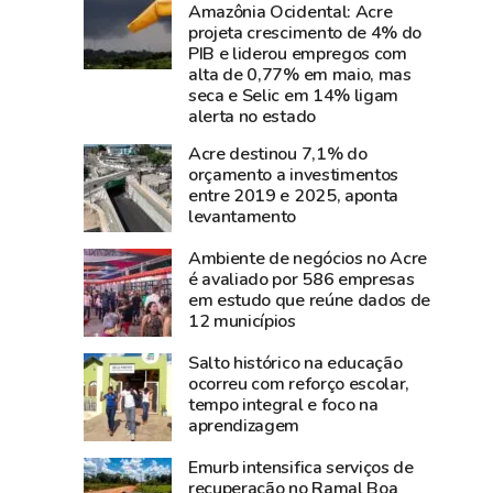
perde
parque
Amazônia Ocidental: Acre
projeta crescimento de 4% do
Carlos
de
PIB e liderou empregos com
Pinto,
diversão
alta de 0,77% em maio, mas
criador
da
seca e Selic em 14% ligam
do
Expoacre;
alerta no estado
Shampoo
entre
Acre destinou 7,1% do
Esperança
frequentadores,
orçamento a investimentos
e
crianças,
entre 2019 e 2025, aponta
levantamento
símbolo
jovens
do
e
Ambiente de negócios no Acre
empreendedorismo
adultos
é avaliado por 586 empresas
amazônico
em estudo que reúne dados de
12 municípios
Salto histórico na educação
ocorreu com reforço escolar,
tempo integral e foco na
aprendizagem
Emurb intensifica serviços de
recuperação no Ramal Boa