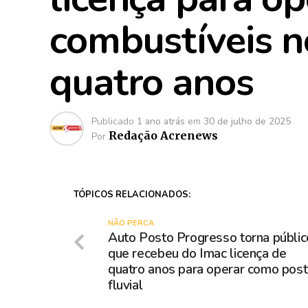
combustíveis n
quatro anos
Publicado
1 ano atrás
em
30 de julho de 2025
Redação Acrenews
Por
TÓPICOS RELACIONADOS:
NÃO PERCA
Auto Posto Progresso torna públic
que recebeu do Imac licença de
quatro anos para operar como pos
fluvial