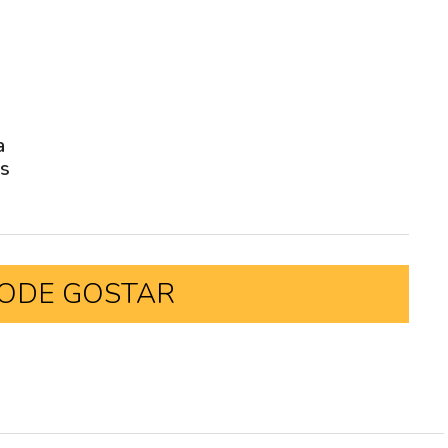
a
as
ODE GOSTAR