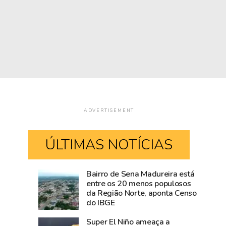
ADVERTISEMENT
ÚLTIMAS NOTÍCIAS
Bairro de Sena Madureira está
Blog
Visitantes
entre os 20 menos populosos
da Região Norte, aponta Censo
do
tiram
do IBGE
Accioly:
proveito
Tarauacá
do
Super El Niño ameaça a