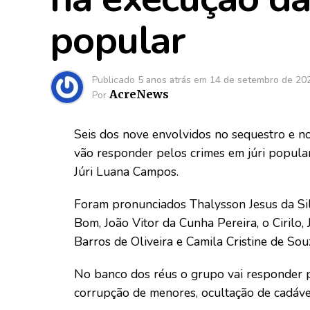
popular
Publicado
5 anos atrás
em
14 de setembro de 20
AcreNews
Por
Seis dos nove envolvidos no sequestro e n
vão responder pelos crimes em júri popular.
Júri Luana Campos.
Foram pronunciados Thalysson Jesus da Sil
Bom, João Vitor da Cunha Pereira, o Cirilo
Barros de Oliveira e Camila Cristine de Souz
No banco dos réus o grupo vai responder p
corrupção de menores, ocultação de cadáver