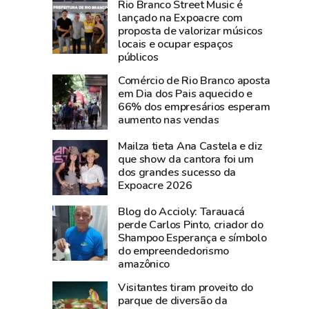
Rio Branco Street Music é
193
Rio
lançado na Expoacre com
e
Branco
proposta de valorizar músicos
181
acompanha
locais e ocupar espaços
neste
animais
públicos
sábado
todos
Comércio de Rio Branco aposta
por
os
em Dia dos Pais aquecido e
instabilidade
dias
66% dos empresários esperam
aumento nas vendas
técnica
e
usa
Mailza tieta Ana Castela e diz
drones
que show da cantora foi um
na
dos grandes sucesso da
Expoacre 2026
Expoacre
Blog do Accioly: Tarauacá
perde Carlos Pinto, criador do
Shampoo Esperança e símbolo
do empreendedorismo
amazônico
Visitantes tiram proveito do
parque de diversão da