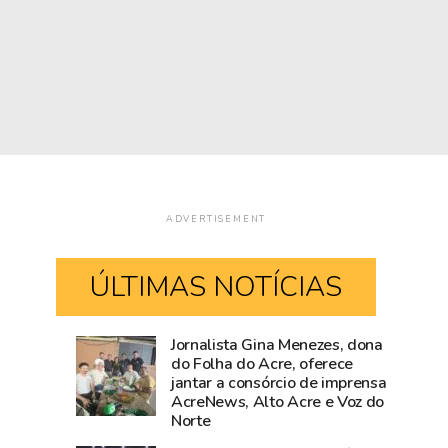
ADVERTISEMENT
ÚLTIMAS NOTÍCIAS
Jornalista Gina Menezes, dona
Acre
Fiscalização
do Folha do Acre, oferece
jantar a consórcio de imprensa
fica
da
AcreNews, Alto Acre e Voz do
sem
Prefeitura
Norte
190,
de