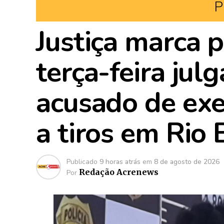
P
Justiça marca 
terça-feira ju
acusado de exe
a tiros em Rio
Publicado
9 horas atrás
em
8 de agosto de 2026
Redação Acrenews
Por