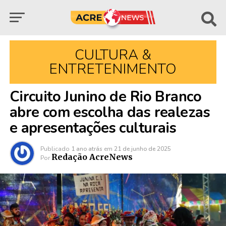
CULTURA &
ENTRETENIMENTO
Circuito Junino de Rio Branco
abre com escolha das realezas
e apresentações culturais
Publicado
1 ano atrás
em
21 de junho de 2025
Redação AcreNews
Por