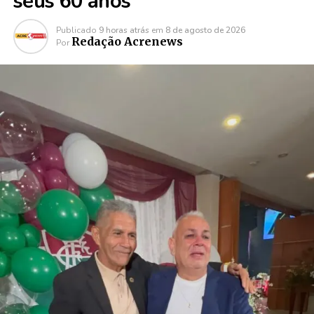
seus 60 anos
Publicado
9 horas atrás
em
8 de agosto de 2026
Redação Acrenews
Por