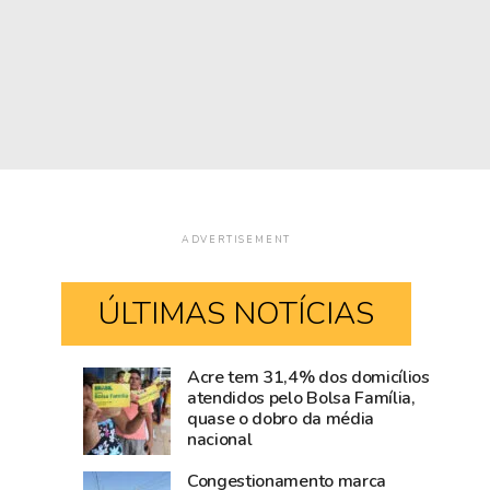
ADVERTISEMENT
ÚLTIMAS NOTÍCIAS
Acre tem 31,4% dos domicílios
Rio
Amazônia
atendidos pelo Bolsa Família,
quase o dobro da média
Branco
cresce
nacional
movimenta
acima
R$
da
Congestionamento marca