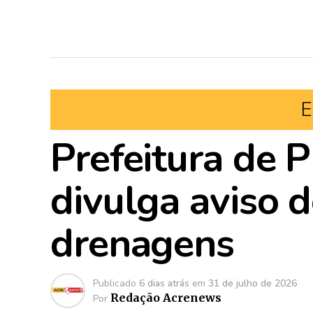
E
Prefeitura de P
divulga aviso d
drenagens
Publicado
6 dias atrás
em
31 de julho de 2026
Redação Acrenews
Por