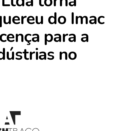
 Ltda torna
quereu do Imac
icença para a
dústrias no