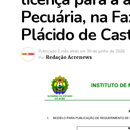
Pecuária, na Fa
Plácido de Cas
Publicado
1 mês atrás
em
30 de junho de 2026
Redação Acrenews
Por