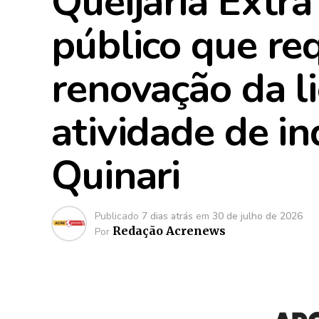
Queijaria Extra
público que re
renovação da l
atividade de in
Quinari
Publicado
7 dias atrás
em
30 de julho de 2026
Redação Acrenews
Por