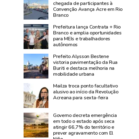
3,8
média
chegada de participantes à
Convenção Avança Acre em Rio
bilhões
nacional
Branco
e
e
lidera
Norte
Prefeitura lança Contrata + Rio
produção
registra
Branco e amplia oportunidades
para MEIs e trabalhadores
agropecuária
alta
autônomos
do
de
Acre
2,3%
Prefeito Alysson Bestene
na
vistoria pavimentação da Rua
Buriti e destaca melhoria na
atividade
mobilidade urbana
econômica
Mailza troca ponto facultativo
alusivo ao início da Revolução
Acreana para sexta-feira
Governo decreta emergência
em todo o estado após seca
atingir 66,7% do território e
prever agravamento com El