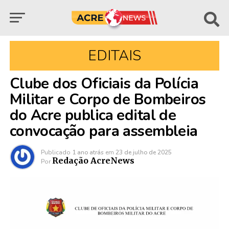
EDITAIS
Clube dos Oficiais da Polícia
Militar e Corpo de Bombeiros
do Acre publica edital de
convocação para assembleia
Publicado
1 ano atrás
em
23 de julho de 2025
Redação AcreNews
Por