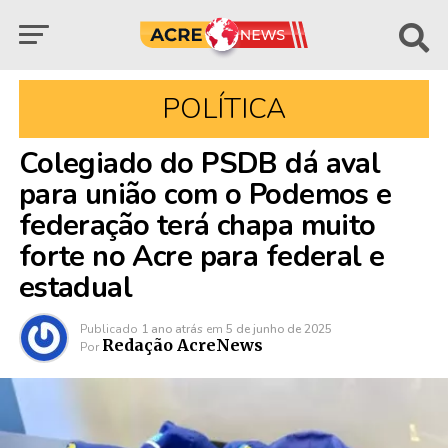
POLÍTICA
Colegiado do PSDB dá aval
para união com o Podemos e
federação terá chapa muito
forte no Acre para federal e
estadual
Publicado
1 ano atrás
em
5 de junho de 2025
Redação AcreNews
Por