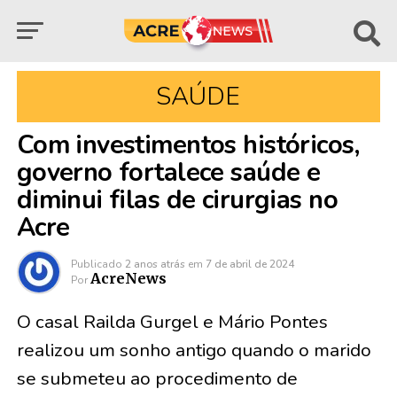
SAÚDE
Com investimentos históricos,
governo fortalece saúde e
diminui filas de cirurgias no
Acre
Publicado
2 anos atrás
em
7 de abril de 2024
AcreNews
Por
O casal Railda Gurgel e Mário Pontes
realizou um sonho antigo quando o marido
se submeteu ao procedimento de