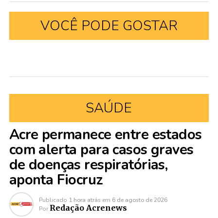
VOCÊ PODE GOSTAR
SAÚDE
Acre permanece entre estados
com alerta para casos graves
de doenças respiratórias,
aponta Fiocruz
Publicado
1 hora atrás
em
6 de agosto de 2026
Redação Acrenews
Por