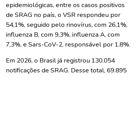
epidemiológicas, entre os casos positivos
de SRAG no país, o VSR respondeu por
54,1%, seguido pelo rinovírus, com 26,1%,
influenza B, com 9,3%, influenza A, com
7,3%, e Sars-CoV-2, responsável por 1,8%.
Em 2026, o Brasil já registrou 130.054
notificações de SRAG. Desse total, 69.895
casos tiveram confirmação laboratorial
para algum vírus respiratório,
representando 53,7% das notificações.
A Fiocruz reforça que a manutenção da
vacinação é uma das principais estratégias
para reduzir casos graves e óbitos