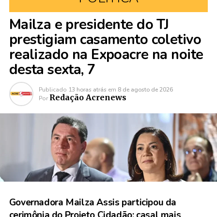
Mailza e presidente do TJ
prestigiam casamento coletivo
realizado na Expoacre na noite
desta sexta, 7
Publicado
13 horas atrás
em
8 de agosto de 2026
Redação Acrenews
Por
Governadora Mailza Assis participou da
cerimônia do Projeto Cidadão; casal mais