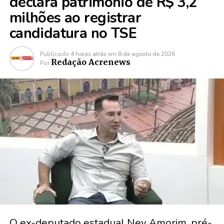
declara patrimônio de R$ 3,2
milhões ao registrar
candidatura no TSE
Publicado
4 horas atrás
em
8 de agosto de 2026
Redação Acrenews
Por
O ex-deputado estadual Ney Amorim, pré-