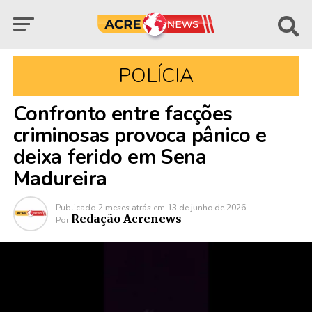
POLÍCIA
Confronto entre facções
criminosas provoca pânico e
deixa ferido em Sena
Madureira
Publicado
2 meses atrás
em
13 de junho de 2026
Redação Acrenews
Por