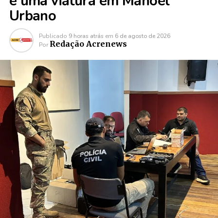
e uma viatura em Manoel
Urbano
Publicado
9 horas atrás
em
6 de agosto de 2026
Redação Acrenews
Por