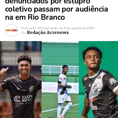
denunciados por estupro
coletivo passam por audiência
na em Rio Branco
Publicado
10 horas atrás
em
6 de agosto de 2026
Redação Acrenews
Por