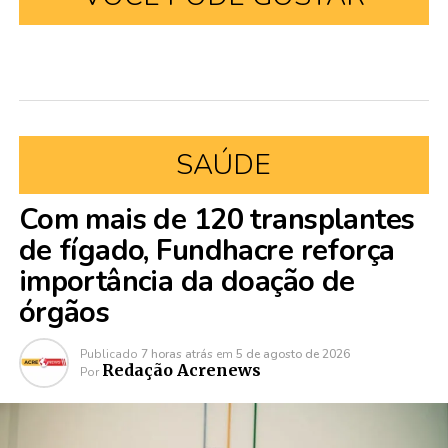
SAÚDE
Com mais de 120 transplantes
de fígado, Fundhacre reforça
importância da doação de
órgãos
Publicado
7 horas atrás
em
5 de agosto de 2026
Redação Acrenews
Por