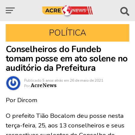
POLÍTICA
Conselheiros do Fundeb
tomam posse em ato solene no
auditório da Prefeitura
Publicado
5 anos atrás
em
26 de maio de 2021
AcreNews
Por
Por Dircom
O prefeito Tião Bocalom deu posse nesta
terça-feira, 25, aos 13 conselheiros e seus