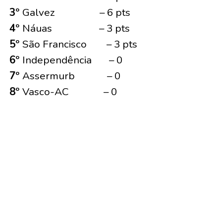
3º
Galvez – 6 pts
4º
Náuas – 3 pts
5º
São Francisco – 3 pts
6º
Independência – 0
7º
Assermurb – 0
8º
Vasco-AC – 0
TÓPICOS RELACIONADOS:
A SEGUIR
Acreanos disputarão o Super Campeonato
Brasileiro de Taekwondo em Brasília
NÃO PERCA
Diário do Esporte estreia nesta sexta-feira o quadro
“Memórias de Boleiro”