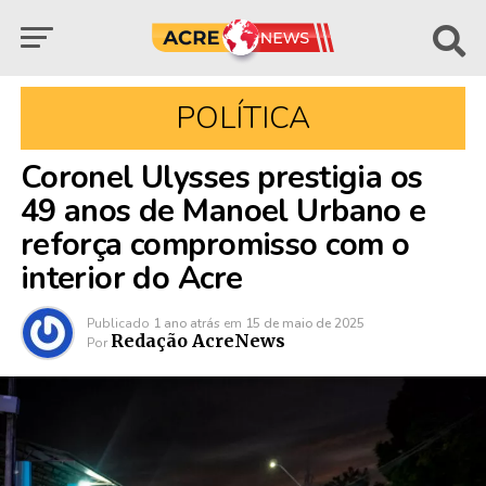
POLÍTICA
Coronel Ulysses prestigia os
49 anos de Manoel Urbano e
reforça compromisso com o
interior do Acre
Publicado
1 ano atrás
em
15 de maio de 2025
Redação AcreNews
Por