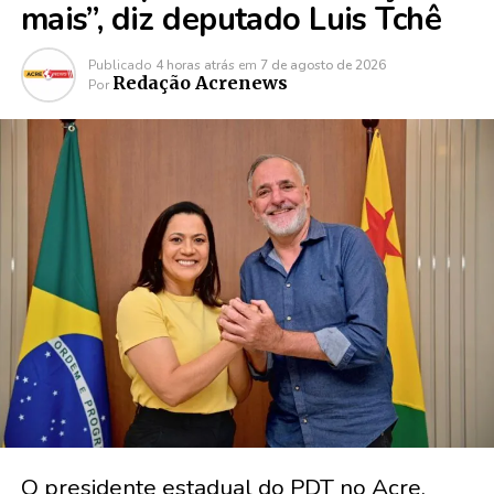
mais”, diz deputado Luis Tchê
Publicado
4 horas atrás
em
7 de agosto de 2026
Redação Acrenews
Por
O presidente estadual do PDT no Acre,