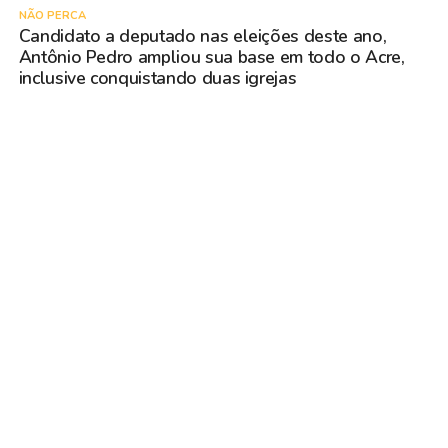
NÃO PERCA
Candidato a deputado nas eleições deste ano,
Antônio Pedro ampliou sua base em todo o Acre,
inclusive conquistando duas igrejas
VOCÊ PODE GOSTAR
POLÍTICA
Candidato a deputado nas
eleições deste ano, Antônio
Pedro ampliou sua base em