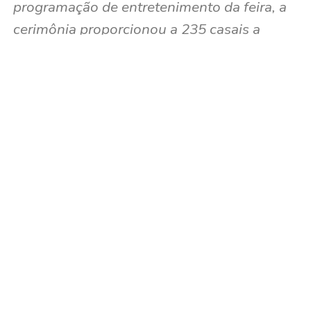
programação de entretenimento da feira, a
cerimônia proporcionou a 235 casais a
oportunidade de oficializar seus
relacionamentos e transformar histórias de
anos de convivência em um novo capítulo
de suas vidas. Foto: captada
Agricultura e silvicultura
O alto Acre
TÓPICOS RELACIONADOS:
A SEGUIR
Pelo menos quatro concorrentes registraram
candidatura ao Senado no sistema do TSE
NÃO PERCA