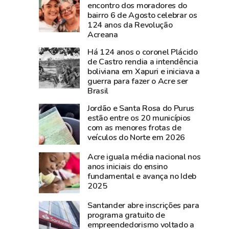
documentos
nesta
encontro dos moradores do
bairro 6 de Agosto celebrar os
históricos
sexta-
124 anos da Revolução
de
feira,
Acreana
Plácido
na
Há 124 anos o coronel Plácido
de
Expoacre
de Castro rendia a intendência
Castro
boliviana em Xapuri e iniciava a
são
guerra para fazer o Acre ser
resgatados
Brasil
em
Jordão e Santa Rosa do Purus
São
estão entre os 20 municípios
Gabriel,
com as menores frotas de
veículos do Norte em 2026
no
Rio
Acre iguala média nacional nos
Grande
anos iniciais do ensino
do
fundamental e avança no Ideb
2025
Sul
Santander abre inscrições para
programa gratuito de
empreendedorismo voltado a