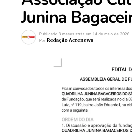
Junina Bagacei
Publicado
3 meses atrás
em
14 de maio de 2026
Redação Acrenews
Por