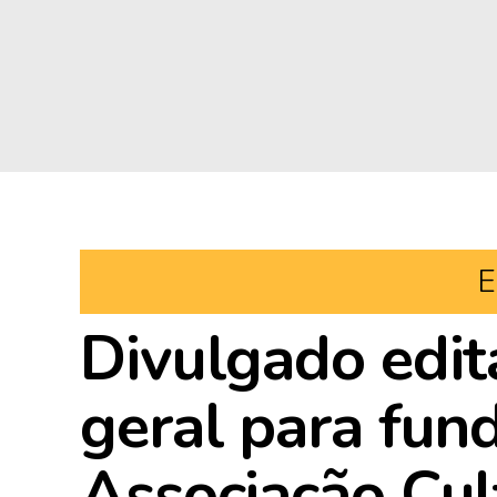
E
Divulgado edit
geral para fun
Associação Cul