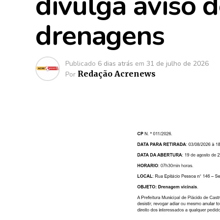
divulga aviso d
drenagens
Publicado
6 dias atrás
em
31 de julho de 2026
Redação Acrenews
Por