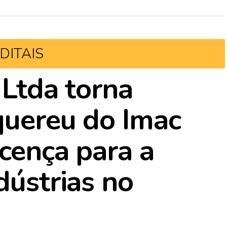
DITAIS
 Ltda torna
quereu do Imac
icença para a
dústrias no