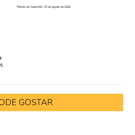
a
as
ODE GOSTAR