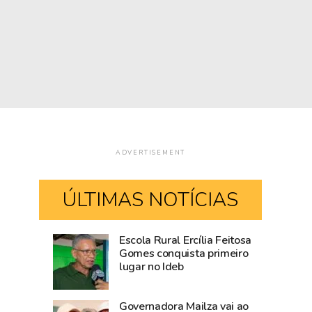
ADVERTISEMENT
ÚLTIMAS NOTÍCIAS
Escola Rural Ercília Feitosa
Após
Casamento
Gomes conquista primeiro
lugar no Ideb
articulação
coletivo
do
será
Estado,
realizado
Governadora Mailza vai ao