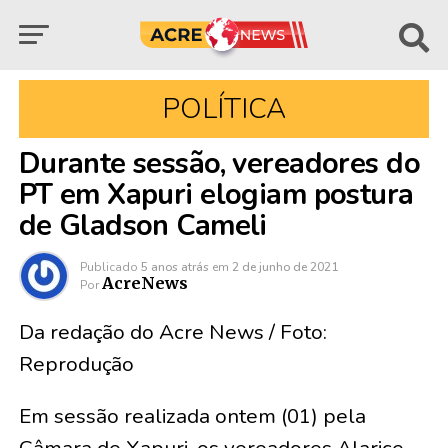
POLÍTICA
Durante sessão, vereadores do
PT em Xapuri elogiam postura
de Gladson Cameli
Publicado
5 anos atrás
em
2 de junho de 2021
AcreNews
Por
Da redação do Acre News / Foto:
Reprodução
Em sessão realizada ontem (01) pela