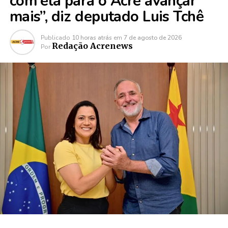
com ela para o Acre avançar
mais”, diz deputado Luis Tchê
Publicado
10 horas atrás
em
7 de agosto de 2026
Redação Acrenews
Por