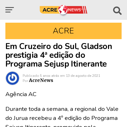
ACRE
Em Cruzeiro do Sul, Gladson
prestigia 4ª edição do
Programa Sejusp Itinerante
Publicado
5 anos atrás
em
13 de agosto de 2021
AcreNews
Por
Agência AC
Durante toda a semana, a regional do Vale
do Jurua recebeu a 4° edição do Programa