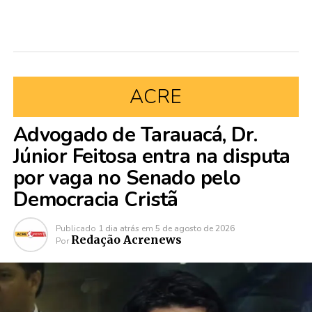
ACRE
Advogado de Tarauacá, Dr.
Júnior Feitosa entra na disputa
por vaga no Senado pelo
Democracia Cristã
Publicado
1 dia atrás
em
5 de agosto de 2026
Redação Acrenews
Por