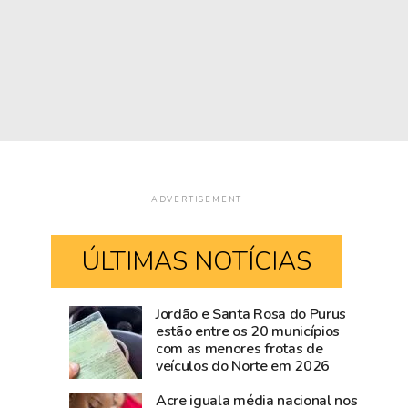
ADVERTISEMENT
ÚLTIMAS NOTÍCIAS
Jordão e Santa Rosa do Purus
Governadora
Há
estão entre os 20 municípios
com as menores frotas de
Mailza
124
veículos do Norte em 2026
vai
anos
ao
o
Acre iguala média nacional nos