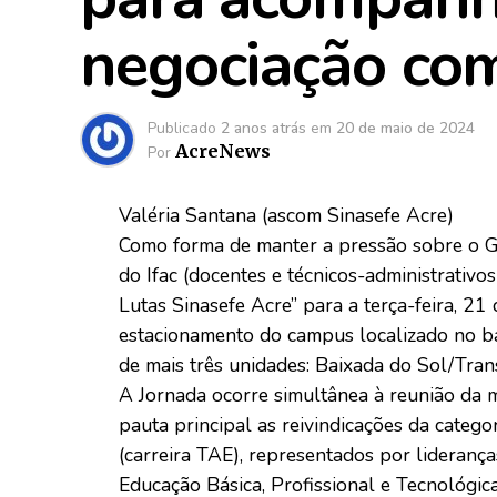
negociação co
Publicado
2 anos atrás
em
20 de maio de 2024
AcreNews
Por
Valéria Santana (ascom Sinasefe Acre)
Como forma de manter a pressão sobre o G
do Ifac (docentes e técnicos-administrativ
Lutas Sinasefe Acre” para a terça-feira, 21
estacionamento do campus localizado no ba
de mais três unidades: Baixada do Sol/Trans
A Jornada ocorre simultânea à reunião da 
pauta principal as reivindicações da catego
(carreira TAE), representados por lideranç
Educação Básica, Profissional e Tecnológic