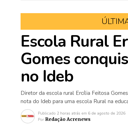
ÚLTIM
Escola Rural Er
Gomes conquist
no Ideb
Diretor da escola rural Ercília Feitosa Go
nota do Ideb para uma escola Rural na educa
Publicado
2 horas atrás
em
6 de agosto de 2026
Redação Acrenews
Por