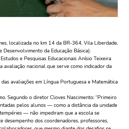
mes, localizada no km 14 da BR-364, Vila Liberdade,
de Desenvolvimento da Educação Básica).
Estudos e Pesquisas Educacionais Anísio Teixeira
a avaliação nacional que serve como indicador da
do das avaliações em Língua Portuguesa e Matemática
o. Segundo o diretor Cloves Nascimento: “Primeiro
ntadas pelos alunos — como a distância da unidade
intempéries — não impediram que a escola se
nte desempenho dos coordenadores, professores,
 colaboradores, que mesmo diante dos desafios se