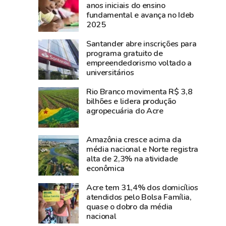
encontro
coronel
anos iniciais do ensino
fundamental e avança no Ideb
dos
Plácido
2025
moradores
de
do
Castro
Santander abre inscrições para
bairro
rendia
programa gratuito de
empreendedorismo voltado a
6
a
universitários
de
intendência
Agosto
boliviana
Rio Branco movimenta R$ 3,8
celebrar
em
bilhões e lidera produção
agropecuária do Acre
os
Xapuri
124
e
anos
iniciava
Amazônia cresce acima da
da
a
média nacional e Norte registra
alta de 2,3% na atividade
Revolução
guerra
econômica
Acreana
para
fazer
Acre tem 31,4% dos domicílios
atendidos pelo Bolsa Família,
o
quase o dobro da média
Acre
nacional
ser