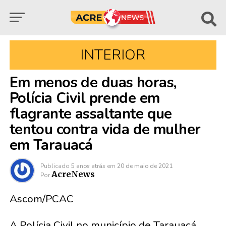
INTERIOR
Em menos de duas horas,
Polícia Civil prende em
flagrante assaltante que
tentou contra vida de mulher
em Tarauacá
Publicado
5 anos atrás
em
20 de maio de 2021
AcreNews
Por
Ascom/PCAC
A Polícia Civil no município de Tarauacá