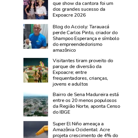
do
é
que show da cantora foi um
dos grandes sucesso da
Folha
lançado
Expoacre 2026
do
na
Acre,
Expoacre
Blog do Accioly: Tarauacá
oferece
com
perde Carlos Pinto, criador do
Shampoo Esperança e símbolo
jantar
proposta
do empreendedorismo
a
de
amazônico
consórcio
valorizar
Visitantes tiram proveito do
de
músicos
parque de diversão da
imprensa
locais
Expoacre; entre
AcreNews,
e
frequentadores, crianças,
Alto
ocupar
jovens e adultos
Acre
espaços
Bairro de Sena Madureira está
e
públicos
entre os 20 menos populosos
Voz
da Região Norte, aponta Censo
do IBGE
do
Norte
Super El Niño ameaça a
Amazônia Ocidental: Acre
projeta crescimento de 4% do