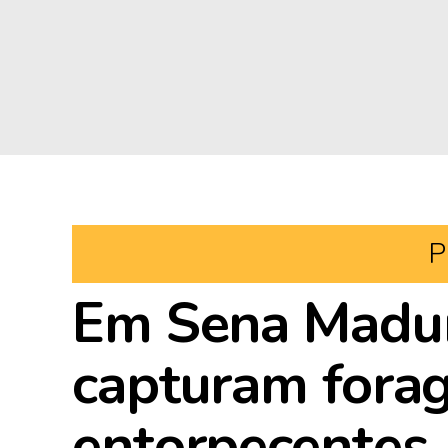
P
Em Sena Madure
capturam fora
entorpecentes