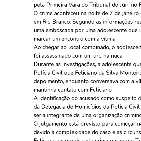
pela Primeira Vara do Tribunal do Júri, no
O crime aconteceu na noite de 7 de janeiro
em Rio Branco. Segundo as informações reu
uma emboscada por uma adolescente que uti
marcar um encontro com a vítima.
Ao chegar ao local combinado, o adolescent
foi assassinado com um tiro na nuca.
Durante as investigações, a adolescente qu
Polícia Civil que Feliciano da Silva Montei
depoimento, enquanto conversava com a ví
mantinha contato com Feliciano.
A identificação do acusado como suspeito d
da Delegacia de Homicídios da Polícia Civil
seria integrante de uma organização crimin
O julgamento está previsto para começar na
devido à complexidade do caso e às circun
Feliciano responde pelo crime perante o Tr