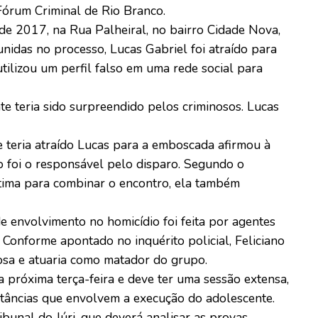
 Fórum Criminal de Rio Branco.
 de 2017, na Rua Palheiral, no bairro Cidade Nova,
nidas no processo, Lucas Gabriel foi atraído para
lizou um perfil falso em uma rede social para
e teria sido surpreendido pelos criminosos. Lucas
e teria atraído Lucas para a emboscada afirmou à
ro foi o responsável pelo disparo. Segundo o
tima para combinar o encontro, ela também
e envolvimento no homicídio foi feita por agentes
. Conforme apontado no inquérito policial, Feliciano
osa e atuaria como matador do grupo.
 próxima terça-feira e deve ter uma sessão extensa,
stâncias que envolvem a execução do adolescente.
ibunal do Júri, que deverá analisar as provas