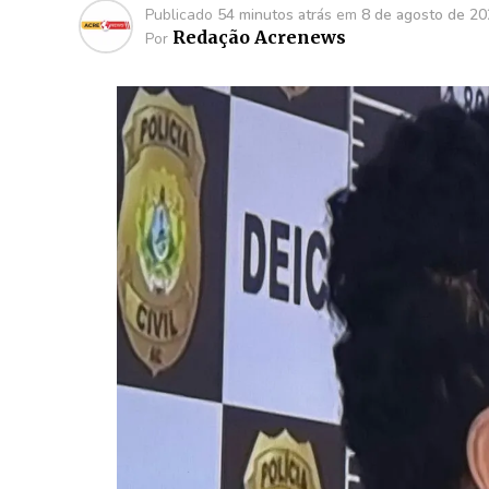
Publicado
54 minutos atrás
em
8 de agosto de 2
Redação Acrenews
Por