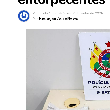
Publicado
1 ano atrás
em
7 de junho de 2025
Redação AcreNews
Por