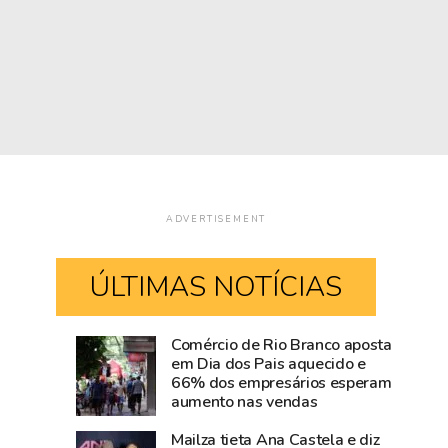
ADVERTISEMENT
ÚLTIMAS NOTÍCIAS
Comércio de Rio Branco aposta
Jornalista
Rio
em Dia dos Pais aquecido e
66% dos empresários esperam
Gina
Branco
aumento nas vendas
Menezes,
Street
dona
Music
Mailza tieta Ana Castela e diz