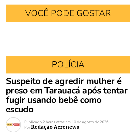
VOCÊ PODE GOSTAR
POLÍCIA
Suspeito de agredir mulher é
preso em Tarauacá após tentar
fugir usando bebê como
escudo
Publicado
2 horas atrás
em
10 de agosto de 2026
Redação Acrenews
Por