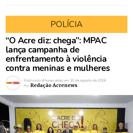
POLÍCIA
“O Acre diz: chega”: MPAC
lança campanha de
enfrentamento à violência
contra meninas e mulheres
Publicado
4 horas atrás
em
10 de agosto de 2026
Redação Acrenews
Por