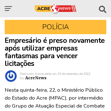
POLÍCIA
Empresário é preso novamente
após utilizar empresas
fantasmas para vencer
licitações
Publicado
4 anos atrás
em
22 de setembro de 2022
AcreNews
Por
Nesta quinta-feira, 22, o Ministério Público
do Estado do Acre (MPAC), por intermédio
do Grupo de Atuação Especial de Combate