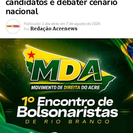
candidatos e debater cenário
nacional
Publicado
1 dia atrás
em
7 de agosto de 2026
Redação Acrenews
Por