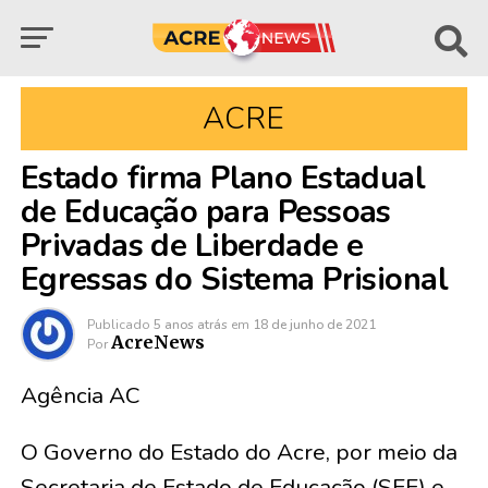
ACRE
Estado firma Plano Estadual
de Educação para Pessoas
Privadas de Liberdade e
Egressas do Sistema Prisional
Publicado
5 anos atrás
em
18 de junho de 2021
AcreNews
Por
Agência AC
O Governo do Estado do Acre, por meio da
Secretaria de Estado de Educação (SEE) e