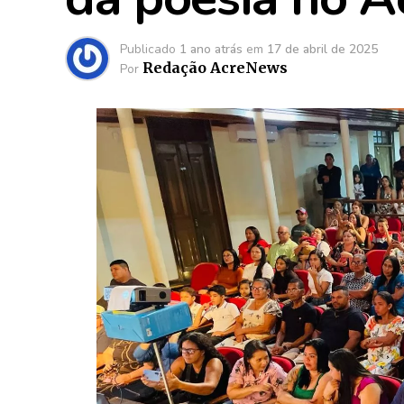
Publicado
1 ano atrás
em
17 de abril de 2025
Redação AcreNews
Por