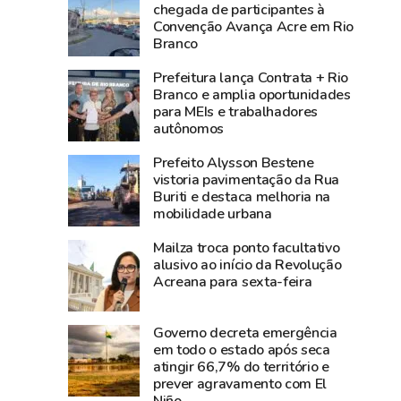
3,8
média
chegada de participantes à
Convenção Avança Acre em Rio
bilhões
nacional
Branco
e
e
lidera
Norte
Prefeitura lança Contrata + Rio
produção
registra
Branco e amplia oportunidades
para MEIs e trabalhadores
agropecuária
alta
autônomos
do
de
Acre
2,3%
Prefeito Alysson Bestene
na
vistoria pavimentação da Rua
Buriti e destaca melhoria na
atividade
mobilidade urbana
econômica
Mailza troca ponto facultativo
alusivo ao início da Revolução
Acreana para sexta-feira
Governo decreta emergência
em todo o estado após seca
atingir 66,7% do território e
prever agravamento com El