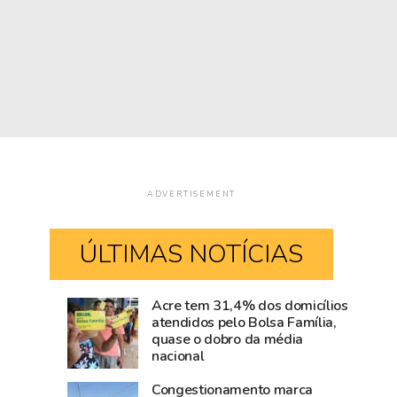
ADVERTISEMENT
ÚLTIMAS NOTÍCIAS
Acre tem 31,4% dos domicílios
Rio
Amazônia
atendidos pelo Bolsa Família,
quase o dobro da média
Branco
cresce
nacional
movimenta
acima
R$
da
Congestionamento marca