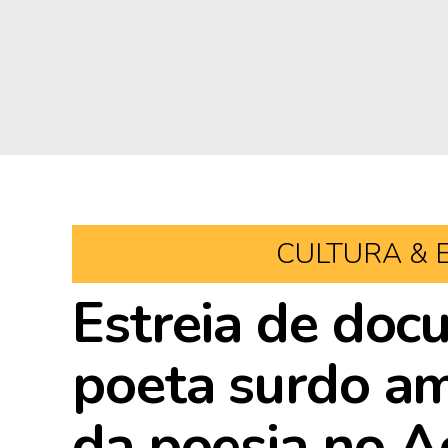
CULTURA & 
Estreia de doc
poeta surdo am
da poesia no A