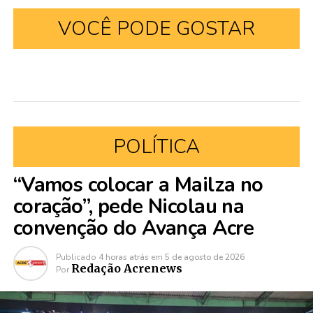
VOCÊ PODE GOSTAR
POLÍTICA
“Vamos colocar a Mailza no
coração”, pede Nicolau na
convenção do Avança Acre
Publicado
4 horas atrás
em
5 de agosto de 2026
Redação Acrenews
Por