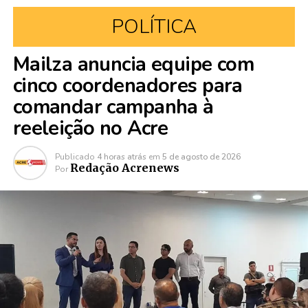
POLÍTICA
Mailza anuncia equipe com
cinco coordenadores para
comandar campanha à
reeleição no Acre
Publicado
4 horas atrás
em
5 de agosto de 2026
Redação Acrenews
Por