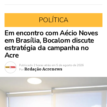
POLÍTICA
Em encontro com Aécio Noves
em Brasília, Bocalom discute
estratégia da campanha no
Acre
Publicado
2 horas atrás
em
5 de agosto de 2026
Redação Acrenews
Por