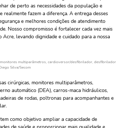
har de perto as necessidades da população e
e realmente fazem a diferença. A entrega desses
segurança e melhores condições de atendimento
de. Nosso compromisso é fortalecer cada vez mais
o Acre, levando dignidade e cuidado para a nossa
monitores multiparâmetros, cardioversor/desfibrilador, desfibrilador
 Diego Silva/Secom
as cirúrgicas, monitores multiparâmetros,
xterno automático (DEA), carros-maca hidráulicos,
 cadeiras de rodas, poltronas para acompanhantes e
lar.
 tem como objetivo ampliar a capacidade de
dades de saúde e proporcionar mais qualidade e