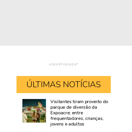
ADVERTISEMENT
ÚLTIMAS NOTÍCIAS
Visitantes tiram proveito do
Mailza
Blog
parque de diversão da
Expoacre; entre
tieta
do
frequentadores, crianças,
Ana
Accioly:
jovens e adultos
Castela
Tarauacá