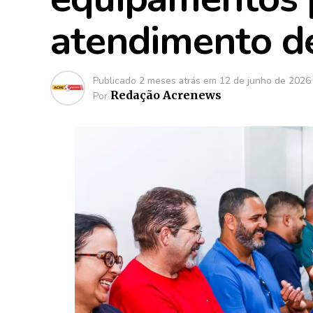
atendimento d
Publicado
2 meses atrás
em
12 de junho de 2026
Redação Acrenews
Por