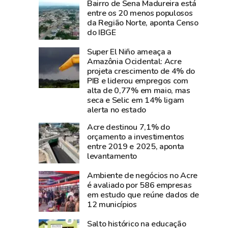
Bairro de Sena Madureira está
e
perde
entre os 20 menos populosos
diz
Carlos
da Região Norte, aponta Censo
que
Pinto,
do IBGE
show
criador
Super El Niño ameaça a
da
do
Amazônia Ocidental: Acre
cantora
Shampoo
projeta crescimento de 4% do
foi
Esperança
PIB e liderou empregos com
um
e
alta de 0,77% em maio, mas
seca e Selic em 14% ligam
dos
símbolo
alerta no estado
grandes
do
sucesso
empreendedorismo
Acre destinou 7,1% do
orçamento a investimentos
da
amazônico
entre 2019 e 2025, aponta
Expoacre
levantamento
2026
Ambiente de negócios no Acre
é avaliado por 586 empresas
em estudo que reúne dados de
12 municípios
Salto histórico na educação