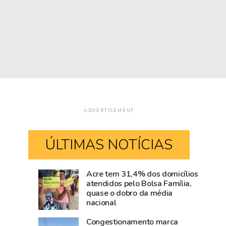
ADVERTISEMENT
ÚLTIMAS NOTÍCIAS
Acre tem 31,4% dos domicílios
Rio
Amazônia
atendidos pelo Bolsa Família,
quase o dobro da média
Branco
cresce
nacional
movimenta
acima
R$
da
Congestionamento marca