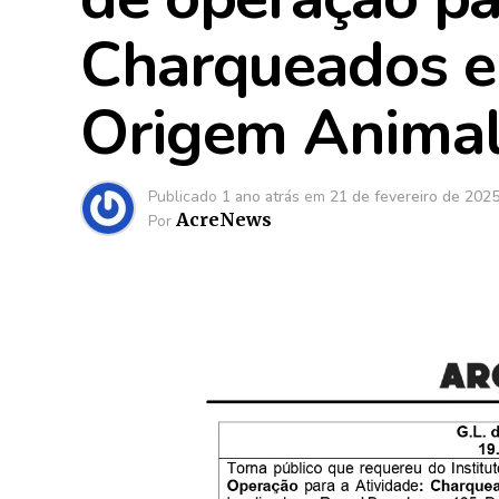
Charqueados e
Origem Animal
Publicado
1 ano atrás
em
21 de fevereiro de 202
AcreNews
Por