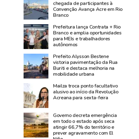
3,8
média
chegada de participantes à
Convenção Avança Acre em Rio
bilhões
nacional
Branco
e
e
lidera
Norte
Prefeitura lança Contrata + Rio
produção
registra
Branco e amplia oportunidades
para MEIs e trabalhadores
agropecuária
alta
autônomos
do
de
Acre
2,3%
Prefeito Alysson Bestene
na
vistoria pavimentação da Rua
Buriti e destaca melhoria na
atividade
mobilidade urbana
econômica
Mailza troca ponto facultativo
alusivo ao início da Revolução
Acreana para sexta-feira
Governo decreta emergência
em todo o estado após seca
atingir 66,7% do território e
prever agravamento com El