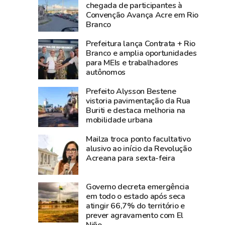
3,8
média
chegada de participantes à
Convenção Avança Acre em Rio
bilhões
nacional
Branco
e
e
lidera
Norte
Prefeitura lança Contrata + Rio
produção
registra
Branco e amplia oportunidades
para MEIs e trabalhadores
agropecuária
alta
autônomos
do
de
Acre
2,3%
Prefeito Alysson Bestene
na
vistoria pavimentação da Rua
Buriti e destaca melhoria na
atividade
mobilidade urbana
econômica
Mailza troca ponto facultativo
alusivo ao início da Revolução
Acreana para sexta-feira
Governo decreta emergência
em todo o estado após seca
atingir 66,7% do território e
prever agravamento com El