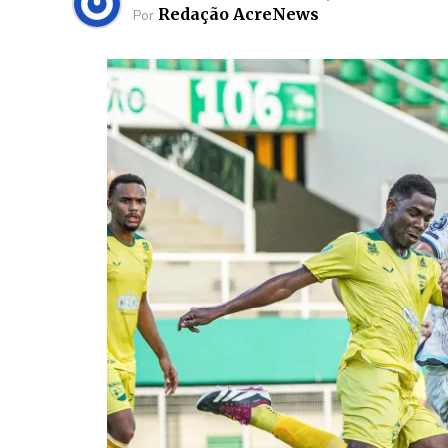
Redação AcreNews
Por