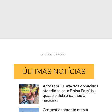
ADVERTISEMENT
ÚLTIMAS NOTÍCIAS
Acre tem 31,4% dos domicílios
Rio
Amazônia
atendidos pelo Bolsa Família,
quase o dobro da média
Branco
cresce
nacional
movimenta
acima
R$
da
Congestionamento marca