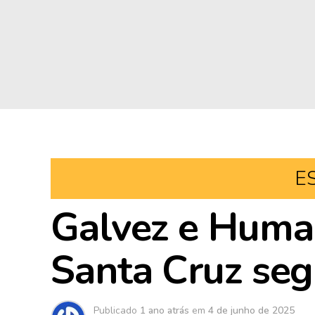
E
Galvez e Huma
Santa Cruz seg
Publicado
1 ano atrás
em
4 de junho de 2025