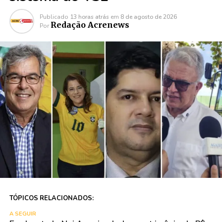
Publicado
13 horas atrás
em
8 de agosto de 2026
Redação Acrenews
Por
TÓPICOS RELACIONADOS:
A SEGUIR