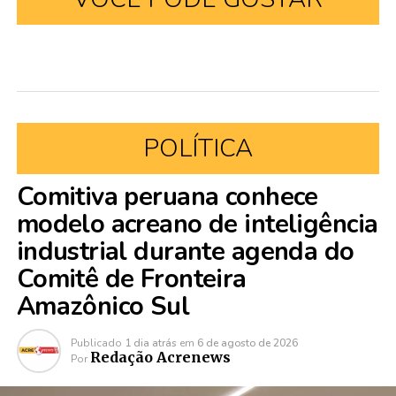
POLÍTICA
Comitiva peruana conhece
modelo acreano de inteligência
industrial durante agenda do
Comitê de Fronteira
Amazônico Sul
Publicado
1 dia atrás
em
6 de agosto de 2026
Redação Acrenews
Por