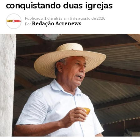
conquistando duas igrejas
Publicado
1 dia atrás
em
6 de agosto de 2026
Redação Acrenews
Por