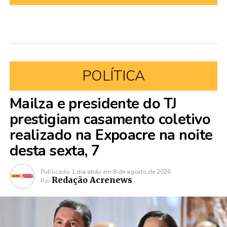
POLÍTICA
Mailza e presidente do TJ
prestigiam casamento coletivo
realizado na Expoacre na noite
desta sexta, 7
Publicado
1 dia atrás
em
8 de agosto de 2026
Redação Acrenews
Por