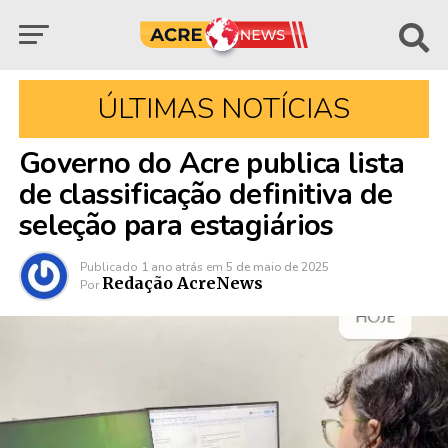
ÚLTIMAS NOTÍCIAS
Governo do Acre publica lista
de classificação definitiva de
seleção para estagiários
Publicado
1 ano atrás
em
5 de maio de 2025
Redação AcreNews
Por