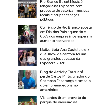
Rio Branco Street Music é
193
Rio
lançado na Expoacre com
e
Branco
proposta de valorizar músicos
181
acompanha
locais e ocupar espaços
neste
animais
públicos
sábado
todos
Comércio de Rio Branco aposta
por
os
em Dia dos Pais aquecido e
instabilidade
dias
66% dos empresários esperam
aumento nas vendas
técnica
e
usa
Mailza tieta Ana Castela e diz
drones
que show da cantora foi um
na
dos grandes sucesso da
Expoacre 2026
Expoacre
Blog do Accioly: Tarauacá
perde Carlos Pinto, criador do
Shampoo Esperança e símbolo
do empreendedorismo
amazônico
Visitantes tiram proveito do
parque de diversão da