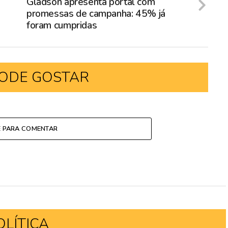
a
Gladson apresenta portal com
promessas de campanha: 45% já
foram cumpridas
ODE GOSTAR
E PARA COMENTAR
OLÍTICA