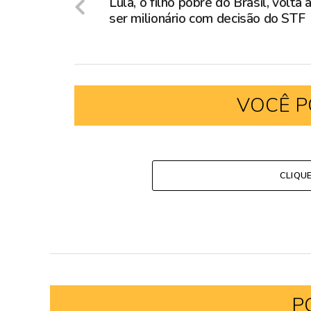
Lula, o filho pobre do Brasil, volta 
ser milionário com decisão do STF
VOCÊ P
CLIQU
P