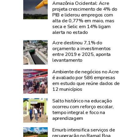
perde
parque
Amazônia Ocidental: Acre
projeta crescimento de 4% do
Carlos
de
PIB e liderou empregos com
Pinto,
diversão
alta de 0,77% em maio, mas
criador
da
seca e Selic em 14% ligam
do
Expoacre;
alerta no estado
Shampoo
entre
Acre destinou 7,1% do
Esperança
frequentadores,
orçamento a investimentos
e
crianças,
entre 2019 e 2025, aponta
levantamento
símbolo
jovens
do
e
Ambiente de negócios no Acre
empreendedorismo
adultos
é avaliado por 586 empresas
amazônico
em estudo que reúne dados de
12 municípios
Salto histórico na educação
ocorreu com reforço escolar,
tempo integral e foco na
aprendizagem
Emurb intensifica serviços de
recuperação no Ramal Boa