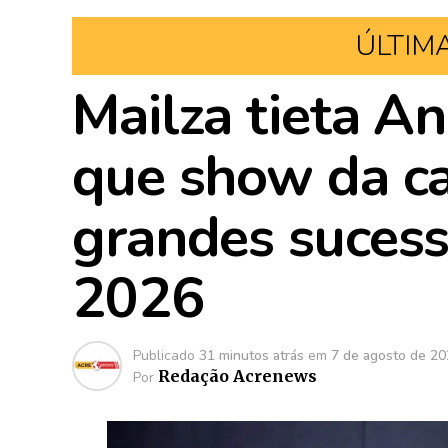
ÚLTIM
Mailza tieta An
que show da ca
grandes suces
2026
Publicado
31 minutos atrás
em
7 de agosto de 2
Redação Acrenews
Por