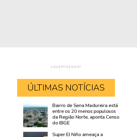
ADVERTISEMENT
ÚLTIMAS NOTÍCIAS
Bairro de Sena Madureira está
Blog
Visitantes
entre os 20 menos populosos
da Região Norte, aponta Censo
do
tiram
do IBGE
Accioly:
proveito
Tarauacá
do
Super El Niño ameaça a