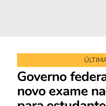
ÚLTIM
Governo feder
novo exame nac
para estudante