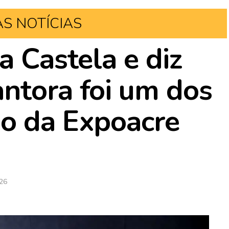
AS NOTÍCIAS
a Castela e diz
ntora foi um dos
so da Expoacre
026