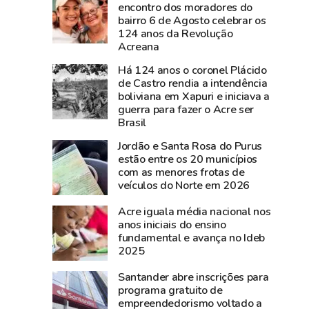
documentos
nesta
encontro dos moradores do
bairro 6 de Agosto celebrar os
históricos
sexta-
124 anos da Revolução
de
feira,
Acreana
Plácido
na
Há 124 anos o coronel Plácido
de
Expoacre
de Castro rendia a intendência
Castro
boliviana em Xapuri e iniciava a
são
guerra para fazer o Acre ser
resgatados
Brasil
em
Jordão e Santa Rosa do Purus
São
estão entre os 20 municípios
Gabriel,
com as menores frotas de
veículos do Norte em 2026
no
Rio
Acre iguala média nacional nos
Grande
anos iniciais do ensino
do
fundamental e avança no Ideb
2025
Sul
Santander abre inscrições para
programa gratuito de
empreendedorismo voltado a