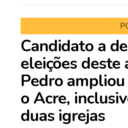
P
Candidato a d
eleições deste
Pedro ampliou
o Acre, inclusi
duas igrejas