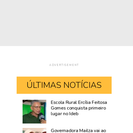
ADVERTISEMENT
ÚLTIMAS NOTÍCIAS
Escola Rural Ercília Feitosa
Após
Casamento
Gomes conquista primeiro
lugar no Ideb
articulação
coletivo
do
será
Estado,
realizado
Governadora Mailza vai ao