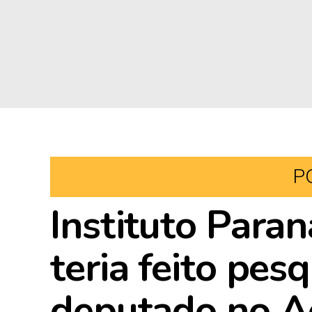
P
Instituto Para
teria feito pes
deputado no A