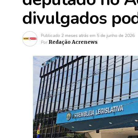
divulgados po
Publicado
2 meses atrás
em
5 de junho de 2026
Redação Acrenews
Por